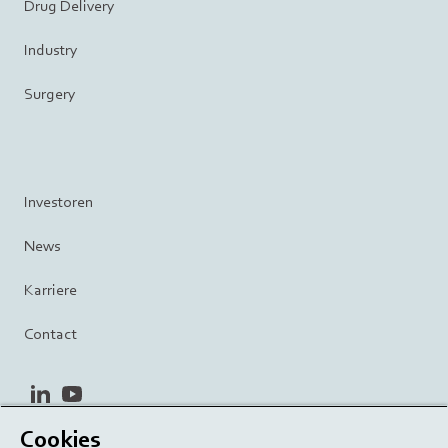
Drug Delivery
Industry
Surgery
Investoren
News
Karriere
Contact
linkedin
youtube
Cookies
Datenschutzrichtlinie
Terms and Conditions