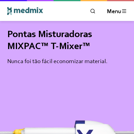
Menu
ABRIR A JANELA D
Logo title
Pontas Misturadoras
MIXPAC™ T-Mixer™
Nunca foi tão fácil economizar material.