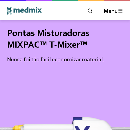
Menu
ABRIR A JANELA D
Logo title
Pontas Misturadoras
MIXPAC™ T-Mixer™
Nunca foi tão fácil economizar material.