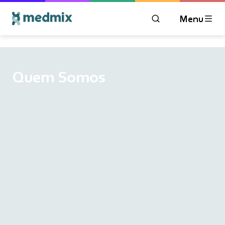
Menu
ABRIR A JANELA D
Logo title
Quem Somos