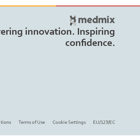
vering innovation. Inspiring
confidence.
tions
Terms of Use
Cookie Settings
EU/129/EC