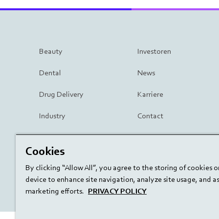
Beauty
Investoren
Dental
News
Drug Delivery
Karriere
Industry
Contact
Surgery
Cookies
By clicking “Allow All”, you agree to the storing of cookies 
device to enhance site navigation, analyze site usage, and ass
marketing efforts.
PRIVACY POLICY
linkedin
youtube