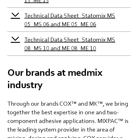
Technical Data Sheet_Statomix MS
05_MS 06 and ME 05_ME 06
Technical Data Sheet_Statomix MS
08_MS 10 and ME 08_ME 10
Our brands at medmix
industry
Through our brands COX™ and MK™, we bring
together the best expertise in one and two-
component adhesive applications. MIXPAC™ is
the leading system provider in the area of