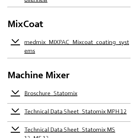
MixCoat
medmix_MIXPAC_Mixcoat_coating_syst
ems
Machine Mixer
Broschure_Statomix
Technical Data Sheet_Statomix MPH 12
Technical Data Sheet_Statomix MS
13_ME 13