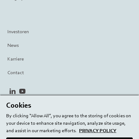
Investoren
News
Karriere
Contact
linkedin
youtube
Cookies
Datenschutzrichtlinie
Terms and Conditions
By clicking “Allow All”, you agree to the storing of cookies on
Terms of Use
Cookie Settings
EU/129/EC
your device to enhance site navigation, analyze site usage,
and assist in our marketing efforts.
PRIVACY POLICY