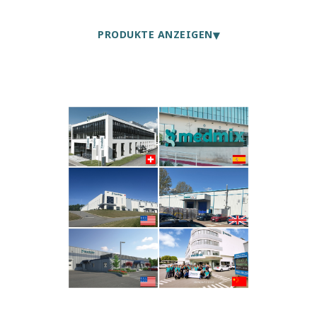
▾
PRODUKTE ANZEIGEN
MIXPAC™ · QUADRO™
Statische Mischer
Präzisionsdüsen für Kleb- und Dichtstoffanwendungen. Alle
gängigen Mischungsverhältnisse und Spitzentypen.
MEHR ERFAHREN
MIXPAC™
Zweikomponenten-Kartuschen
Komplette Systeme für Volumen von 25–1'500 ml.
Chemikalienbeständige Kunststoffe für die
Langzeitlagerung.
MEHR ERFAHREN
COX™ · MK™ · MIXPAC™
Dispenser