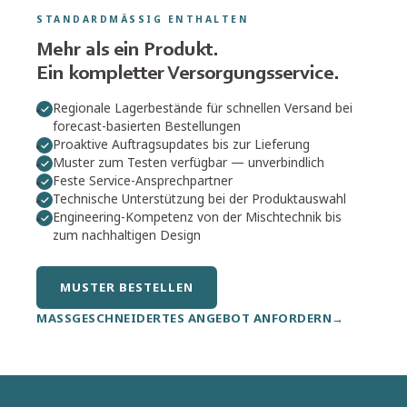
Manuelle, pneumatische und akkubetriebene Systeme für
STANDARDMÄSSIG ENTHALTEN
professionelle 1K- und 2K-Anwendungen.
Mehr als ein Produkt.
MEHR ERFAHREN
Ein kompletter Versorgungsservice.
Regionale Lagerbestände für schnellen Versand bei
forecast-basierten Bestellungen
PRODUKTFINDER ÖFFNEN
Proaktive Auftragsupdates bis zur Lieferung
Muster zum Testen verfügbar — unverbindlich
Feste Service-Ansprechpartner
Nicht das Richtige gefunden?
Fragen Sie unser Team →
Technische Unterstützung bei der Produktauswahl
Engineering-Kompetenz von der Mischtechnik bis
zum nachhaltigen Design
MUSTER BESTELLEN
MASSGESCHNEIDERTES ANGEBOT ANFORDERN