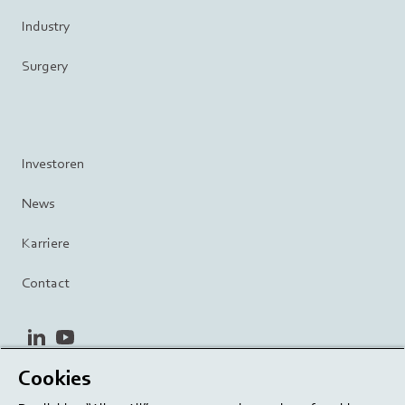
Industry
Surgery
Investoren
News
Karriere
Contact
linkedin
youtube
Cookies
Datenschutzrichtlinie
Terms and Conditions