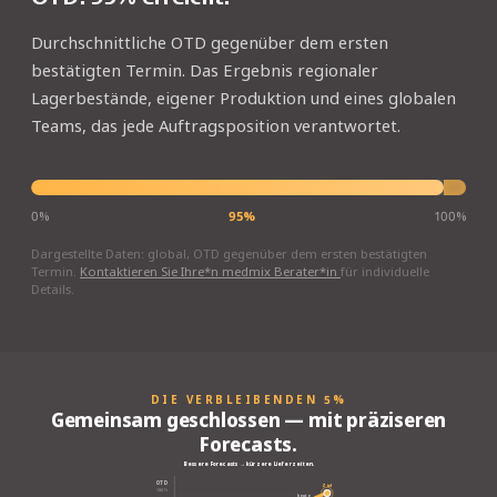
Durchschnittliche OTD gegenüber dem ersten
bestätigten Termin. Das Ergebnis regionaler
Lagerbestände, eigener Produktion und eines globalen
Teams, das jede Auftragsposition verantwortet.
0%
95%
100%
Dargestellte Daten: global, OTD gegenüber dem ersten bestätigten
Termin.
Kontaktieren Sie Ihre*n medmix Berater*in
für individuelle
Details.
DIE VERBLEIBENDEN 5%
Gemeinsam geschlossen — mit präziseren
Forecasts.
Bessere Forecasts → kürzere Lieferzeiten.
OTD
Ziel
100%
heute