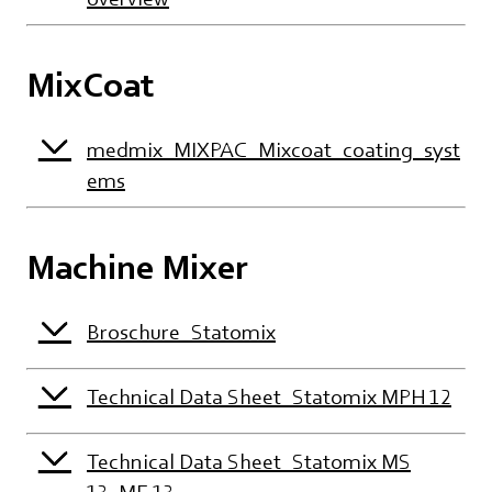
MixCoat
medmix_MIXPAC_Mixcoat_coating_syst
ems
Machine Mixer
Broschure_Statomix
Technical Data Sheet_Statomix MPH 12
Technical Data Sheet_Statomix MS
13_ME 13