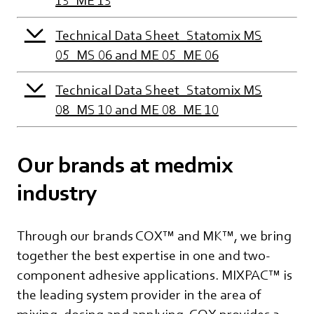
Technical Data Sheet_Statomix MS
05_MS 06 and ME 05_ME 06
Technical Data Sheet_Statomix MS
08_MS 10 and ME 08_ME 10
Our brands at medmix
industry
Through our brands COX™ and MK™, we bring
together the best expertise in one and two-
component adhesive applications. MIXPAC™ is
the leading system provider in the area of