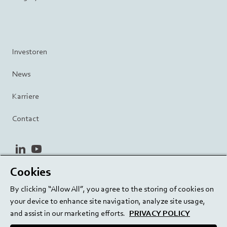
Investoren
News
Karriere
Contact
linkedin
youtube
Cookies
Datenschutzrichtlinie
Terms and Conditions
By clicking “Allow All”, you agree to the storing of cookies on
Terms of Use
Cookie Settings
EU/129/EC
your device to enhance site navigation, analyze site usage,
and assist in our marketing efforts.
PRIVACY POLICY