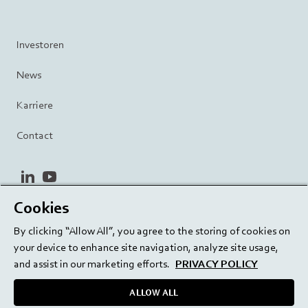
Investoren
News
Karriere
Contact
linkedin
youtube
Cookies
Datenschutzrichtlinie
Terms and Conditions
By clicking “Allow All”, you agree to the storing of cookies on
Terms of Use
Cookie Settings
EU/129/EC
your device to enhance site navigation, analyze site usage,
and assist in our marketing efforts.
PRIVACY POLICY
ALLOW ALL
Delivering innovation. Inspiring confidence.